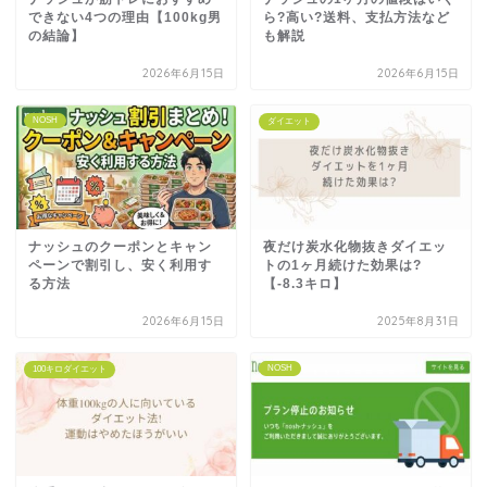
できない4つの理由【100kg男
ら?高い?送料、支払方法など
の結論】
も解説
2026年6月15日
2026年6月15日
NOSH
ダイエット
ナッシュのクーポンとキャン
夜だけ炭水化物抜きダイエッ
ペーンで割引し、安く利用す
トの1ヶ月続けた効果は?
る方法
【-8.3キロ】
2026年6月15日
2025年8月31日
NOSH
100キロダイエット