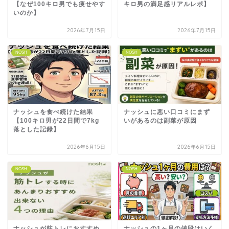
【なぜ100キロ男でも痩せやす
キロ男の満足感リアルレポ】
いのか】
2026年7月15日
2026年7月15日
NOSH
NOSH
ナッシュを食べ続けた結果
ナッシュに悪い口コミにまず
【100キロ男が22日間で7kg
いがあるのは副菜が原因
落とした記録】
2026年6月15日
2026年6月15日
NOSH
NOSH
ナッシュが筋トレにおすすめ
ナッシュの1ヶ月の値段はいく