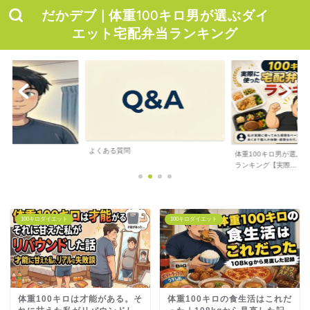
だかデブ | 体重100キロ男が選ぶダイ
エット宅配弁当ランキング
よくある質問
体重100キロ男が選ぶ
ランキング【実際...
100キロダイエット
100キロダイエット
体重100キロは才能がある。そ
体重100キロの食生活はこれだ