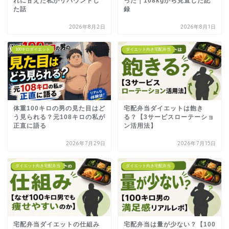
れに甘えた私がリバウンドし
った｜108kgから見直した記
た話
録
2026年8月2日
2026年8月1日
100キロダイエット
ダイエット向き宅配弁当
体重100キロの男の見た目はど
宅配弁当ダイエットは飽き
う見られる？元108キロの私が
る？【3サービスローテーショ
正直に語る
ン活用法】
2026年7月29日
2026年7月15日
ダイエット向き宅配弁当
ダイエット向き宅配弁当
宅配弁当ダイエットの仕組み
宅配弁当は量が少ない？【100